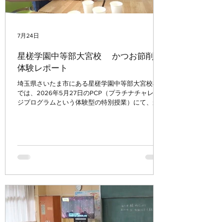
7月24日
星槎学園中等部大宮校 かつお節削り
体験レポート
埼玉県さいたま市にある星槎学園中等部大宮校様
では、2026年5月27日のPCP（プラチナチャレン
ジプログラムという体験型の特別授業）にて、か
つおぶし削り体験プロジェクトを行いました。こ
の授業では、「人とつながり、社会性をはぐく
み、自分らしく成長する力を伸ばす」というテー
マで、仲間とともに体験しながら学んでいます。
実践の模様をレポートいたします。 か
つお節削りの体験に先立ち、まずは「カツオって
どんな魚？」というところから学習をスタートし
ました。 動画を見ながらカツオの特徴を知り、そ
の後は、かつお節ができるまでの工程をクイズ形
式で考えながら学習。 身近な食材でありながら知
らなかった発見が多く、「そんな作り方だったん
だ！」と驚きの声が聞かれ、体験への期待が高ま