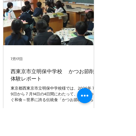
っていました。
生徒全員が初めて挑戦し
たかつお節削り。 最初は力加減や刃の動かし方に
苦戦し、「難しい！」という声もありましたが、
何度か挑戦するうちに少しずつコツをつかみ、薄
くきれいに削れるようになっていきました。 削り
たてならではの豊かな香りに包
7月17日
西東京市立明保中学校 かつお節削り
体験レポート
東京都西東京市立明保中学校様では、2026年７月
9日から７月14日の4日間にわたって、未来につな
ぐ和食～世界に誇る伝統食「かつお節のすばらし
さ」をテーマに食育授業を行いました。この授業
は「わくわく・ドキドキSDGｓジュニアプロジェ
クト」の一環で、地域や社会の課題を自分事とし
て捉え、その解決に向けて他者と協働しながら探
究的な学習に取り組み、持続可能な社会の創り手
として主体的に社会に参画していく力を育成する