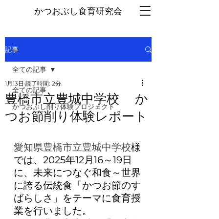
かつおぶし
食育研究会
記事
全ての記事
1月13日
読了時間: 2分
全ての記事
豊橋市立豊城中学校 か
かつおぶし削り体験プロジェクト
つお節削り体験レポート
愛知県豊橋市立豊城中学校
様
では、2025年12月16～19日
に、未来につなぐ和食～世界
に誇る伝統食「かつお節のす
ばらしさ」をテーマに食育授
業を行いました。