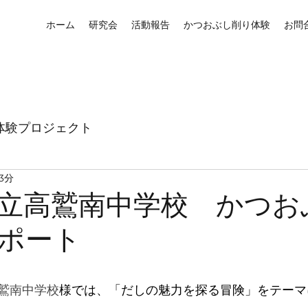
ホーム
研究会
活動報告
かつおぶし削り体験
お問
体験プロジェクト
3分
立高鷲南中学校 かつお
ポート
鷲南中学校
様では、「だしの魅力を探る冒険」をテーマに