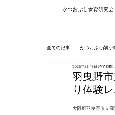
かつおぶし
食育研究会
全ての記事
かつおぶし削り
2025年3月19日
読了時間: 
羽曳野市
り体験レ
大阪府羽曳野市立高