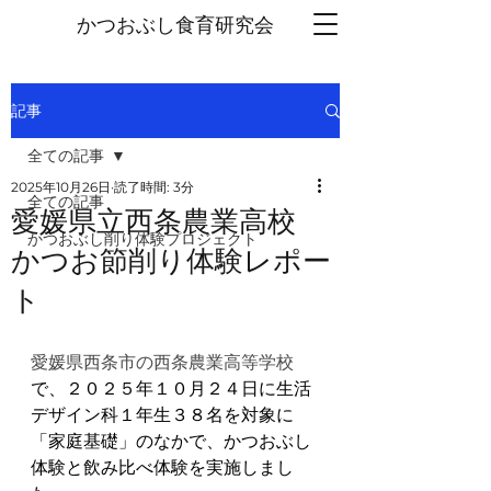
かつおぶし
食育研究会
記事
全ての記事
2025年10月26日
読了時間: 3分
全ての記事
愛媛県立西条農業高校
かつおぶし削り体験プロジェクト
かつお節削り体験レポー
ト
愛媛県西条市の西条農業高等学校
で、２０２５年１０月２４日に生活
デザイン科１年生３８名を対象に
「家庭基礎」のなかで、かつおぶし
体験と飲み比べ体験を実施しまし