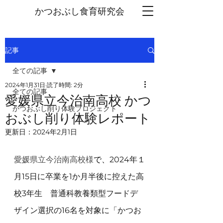
かつおぶし
食育研究会
記事
全ての記事
2024年1月31日
読了時間: 2分
全ての記事
愛媛県立今治南高校 かつ
かつおぶし削り体験プロジェクト
おぶし削り体験レポート
更新日：
2024年2月1日
愛媛県立今治南高校様
で、
2024年１
月15日に卒業を1か月半後に控えた高
校3年生　普通科教養類型フードデ
ザイン選択の16名を対象に「かつお